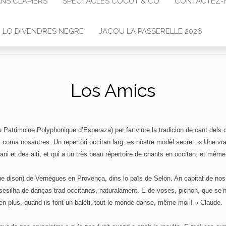
NS CLAPIÈRS
SPECTACLES COCUT & CO
CONTACTEZ-
O LO DIVENDRES NEGRE
JACOU LA PASSERELLE 2026
Los Amics
Patrimoine Polyphonique d’Esperaza) per far viure la tradicion de cant dels c
oma nosautres. Un repertòri occitan larg: es nòstre modèl secret. « Une vrai
 et des alti, et qui a un très beau répertoire de chants en occitan, et même
e dison) de Vernègues en Provença, dins lo païs de Selon. An capitat de nos
esilha de danças trad occitanas, naturalament. E de voses, pichon, que se’n p
, en plus, quand ils font un balèti, tout le monde danse, même moi ! » Claude.