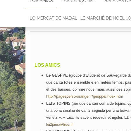
LOS AMICS
LAS CANÇONS …
BALADES DA
LO MERCAT DE NADAL , LE MARCHÉ DE NOEL …
LOS AMICS
Le GESPPE
(groupe d’Etude et de Sauvegarde du 
que canta totes ensemble e en meteis temps, pas c
et des basses, comme nous, mais aussi des soprani
http://pagesperso-orange.fr/gesppe/index.htm
LEIS TOPINS
(per que cantan coma de topins, qu
una bona sesilha de cants seguida per una brava s
venètz ». « Eux, ils savent recevoir et rigoler. Et
lei2pins@free.fr