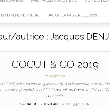
NS CLAPIÈRS
SPECTACLES COCUT & CO
CONTACTEZ-
O LO DIVENDRES NEGRE
JACOU LA PASSERELLE 2026
ur/autrice :
Jacques DEN
COCUT & CO 2019
Uncategorized
COCUT, qui aura lieu le 3 Mars 2019, à la Passerelle, rue de l’Occ
» A plen gargalhòl » qui fait le portrait du Cocut, réalisé par Ni
spectacle…
Par
JACQUES DENJEAN
04/20/1950
0