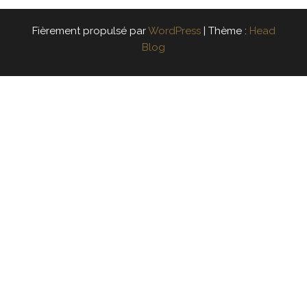
Fièrement propulsé par
WordPress
|
Thème :
Head
Blog