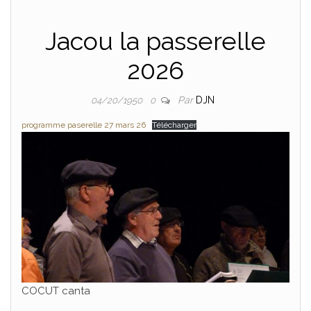
Jacou la passerelle
2026
Par
DJN
04/20/1950
0
programme paserelle 27 mars 26
Télécharger
COCUT canta